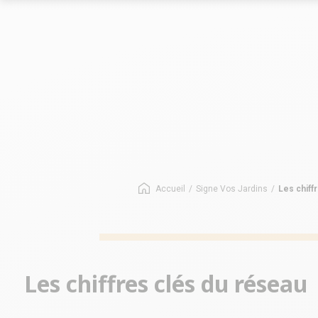
Le marché des allées
Le marché
Les chiffres-clés du réseau
Les chiffres-
Nos opportunités
Implantation
Nos Implantations
Avez-vous le bon profil ?
Accueil
/
Signe Vos Jardins
/
Les chiff
Les chiffres clés du réseau