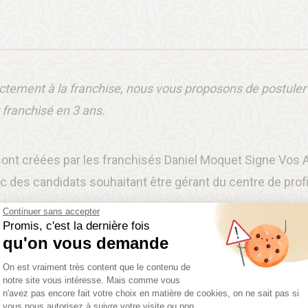
rectement à la franchise, nous vous proposons de postuler
 franchisé en 3 ans.
ont créées par les franchisés Daniel Moquet Signe Vos 
 des candidats souhaitant être gérant du centre de profi
Continuer sans accepter
Promis, c'est la dernière fois
qu'on vous demande
Plateforme de Gestion du Consentemen
On est vraiment très content que le contenu de
uoi
rejoindre Daniel M
notre site vous intéresse. Mais comme vous
n'avez pas encore fait votre choix en matière de cookies, on ne sait pas si
vous nous autorisez à suivre votre visite ou non.