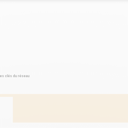
Le marché
Le marché
clés du réseau
Les chiffres clés du réseau
Les chiffres clés du réseau
s du réseau
Implantations du réseau
Implantations du réseau
res clés du réseau