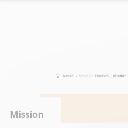
Le marché des allées
Le marché
Les chiffres-clés du réseau
Les chiffres-
Nos opportunités
Implantation
Nos Implantations
Avez-vous le bon profil ?
Accueil
/
Signe vos Piscines
/
Mission
Mission