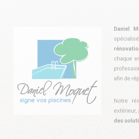
Daniel M
spécial
rénovatio
chaque en
professio
afin de r
Notre ré
extérieur,
des solut