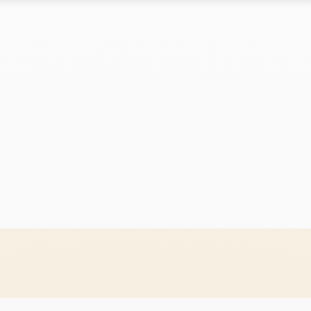
Le marché
Le marché
clés du réseau
Les chiffres clés du réseau
Les chiffres clés du réseau
s du réseau
Implantations du réseau
Implantations du réseau