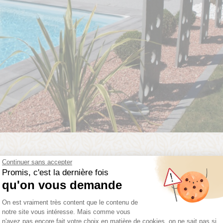
Continuer sans accepter
Promis, c'est la dernière fois
qu'on vous demande
Plateforme de Gestion du Consentemen
On est vraiment très content que le contenu de
notre site vous intéresse. Mais comme vous
n'avez pas encore fait votre choix en matière de cookies, on ne sait pas si