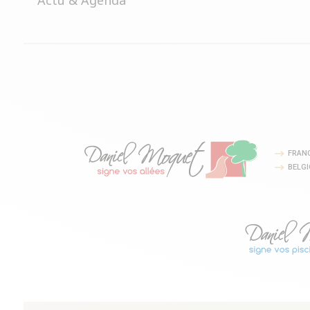
FRAN
BELG