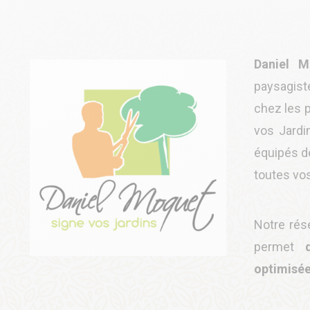
Daniel M
paysagiste
chez les p
vos Jardi
équipés de
toutes vo
Notre rés
permet
d'
optimisée