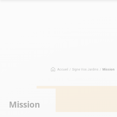
Le marché des allées
Le marché
Les chiffres-clés du réseau
Les chiffres-
Nos opportunités
Implantation
Nos Implantations
Avez-vous le bon profil ?
Accueil
/
Signe Vos Jardins
/
Mission
Mission