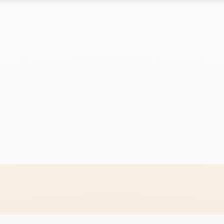
Le marché
Le marché
clés du réseau
Les chiffres clés du réseau
Les chiffres clés du réseau
s du réseau
Implantations du réseau
Implantations du réseau