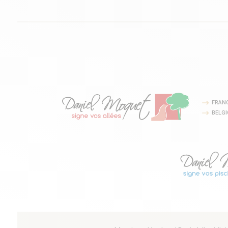
FRAN
BELG