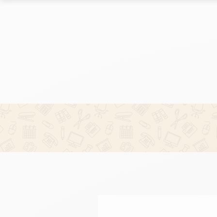
Le marché des allées
Le marché
Les chiffres-clés du réseau
Les chiffres-
Nos opportunités
Implantation
Nos Implantations
Avez-vous le bon profil ?