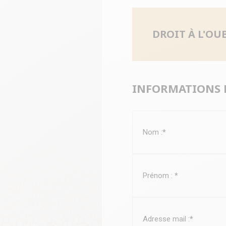
DROIT À L'OU
INFORMATIONS 
Nom :
*
Prénom :
*
Adresse mail :
*