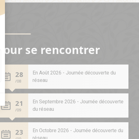
t : Personnalisez vos Options
Pour se rencontrer
28
En Août 2026 - Journée découverte du
réseau
/08
21
En Septembre 2026 - Journée découverte
du réseau
/09
23
En Octobre 2026 - Journée découverte du
réseau
/10