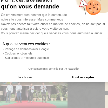
Promis, c'est la dernière fois
qu'on vous demande
Plateforme de Gestion du Consentemen
On est vraiment très content que le contenu de
notre site vous intéresse. Mais comme vous
n'avez pas encore fait votre choix en matière de cookies, on ne sait pas si
vous nous autorisez à suivre votre visite ou non.
Vous pouvez même décider quels services vous nous autorisez à lancer.
Axeptio consent
Toutes les actualités
À quoi servent ces cookies :
Partage de données avec Google
Cookies fonctionnels
Statistiques et mesure d'audience
Consentements certifiés par
Je choisis
Tout accepter