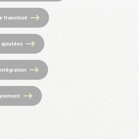
e franchisé
 ajoutées
intégration
gnement