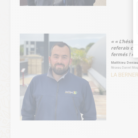
« « L’hésitat
referais ce 
fermés ! » 
Matthieu Denia
Réseau Daniel Moqu
LA BERNER