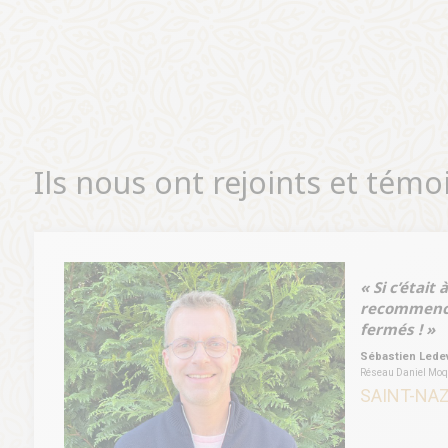
Ils nous ont rejoints et tém
« Si c’était 
recommence
fermés ! »
Sébastien Lede
Réseau Daniel Moqu
SAINT-NAZ