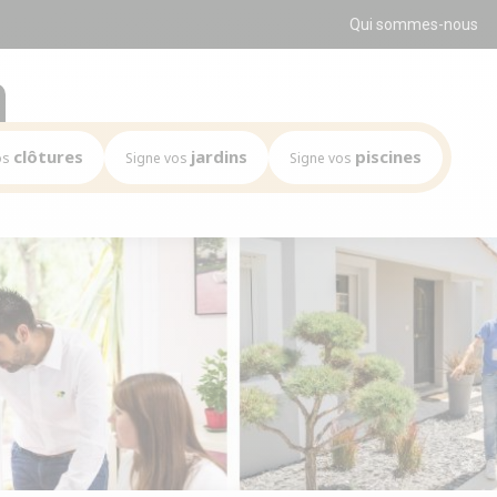
Qui sommes-nous
clôtures
jardins
piscines
os
Signe vos
Signe vos
Mission
Mission
Le marché
Le marché
clés du réseau
Les chiffres clés du réseau
Les chiffres clés du réseau
s du réseau
Implantations du réseau
Implantations du réseau