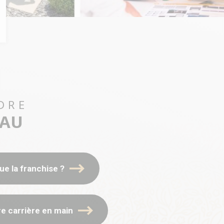
DRE
EAU
ue la franchise ?
e carrière en main