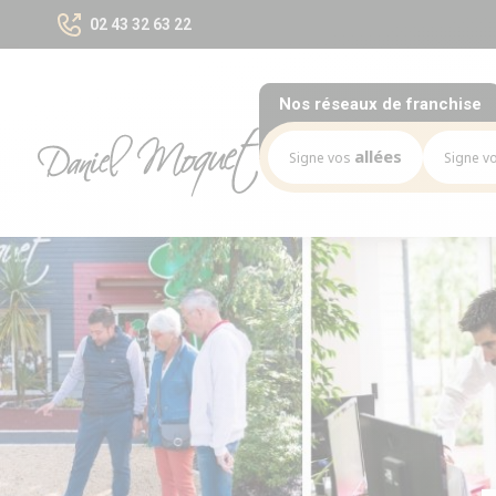
02 43 32 63 22
Nos réseaux
de franchise
allées
Signe vos
Signe v
Notre mission
Mission
Le marché des allées
Le marché
Les chiffres-clés du réseau
Les chiffres-
Nos opportunités
Implantation
Nos Implantations
Avez-vous le bon profil ?