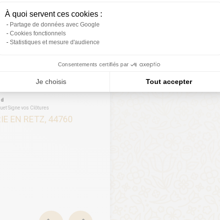
À quoi servent ces cookies :
Partage de données avec Google
Cookies fonctionnels
Statistiques et mesure d'audience
ion, c’est la ruine. Je
Consentements certifiés par
choix les yeux
Je choisis
Tout accepter
»
ud
et Signe vos Clôtures
IE EN RETZ, 44760