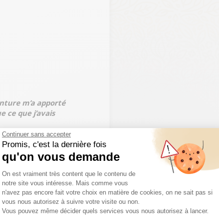
nture m’a apporté
e ce que j’avais
Continuer sans accepter
e Faou
Promis, c'est la dernière fois
et Signe vos Clôtures
qu'on vous demande
JAUDY, 22450
Plateforme de Gestion du Consentemen
On est vraiment très content que le contenu de
notre site vous intéresse. Mais comme vous
n'avez pas encore fait votre choix en matière de cookies, on ne sait pas si
vous nous autorisez à suivre votre visite ou non.
Vous pouvez même décider quels services vous nous autorisez à lancer.
Axeptio consent