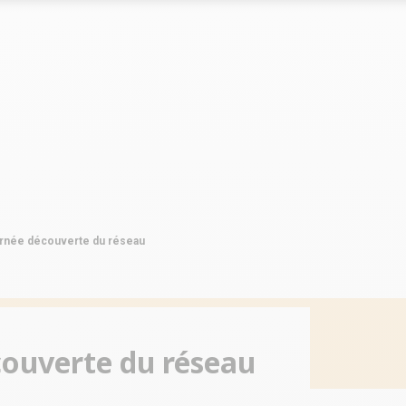
Le marché
Le marché
clés du réseau
Les chiffres clés du réseau
Les chiffres clés du réseau
s du réseau
Implantations du réseau
Implantations du réseau
ournée découverte du réseau
écouverte du réseau