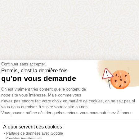
uoi
rejoindre Daniel M
Continuer sans accepter
Promis, c'est la dernière fois
qu'on vous demande
Plateforme de Gestion du Consentemen
On est vraiment très content que le contenu de
notre site vous intéresse. Mais comme vous
98% de
Réseau d'or
n'avez pas encore fait votre choix en matière de cookies, on ne sait pas si
réussite
2024
vous nous autorisez à suivre votre visite ou non.
Vous pouvez même décider quels services vous nous autorisez à lancer.
Axeptio consent
À quoi servent ces cookies :
Partage de données avec Google
Cookies fonctionnels