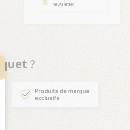
newsletter
oquet
?
t : Personnalisez vos Options
Produits de marque
exclusifs