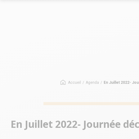
Le marché des allées
Le marché
Les chiffres-clés du réseau
Les chiffres-
Nos opportunités
Implantation
Nos Implantations
Avez-vous le bon profil ?
Accueil
/
Agenda
/
En Juillet 2022- J
En Juillet 2022- Journée d