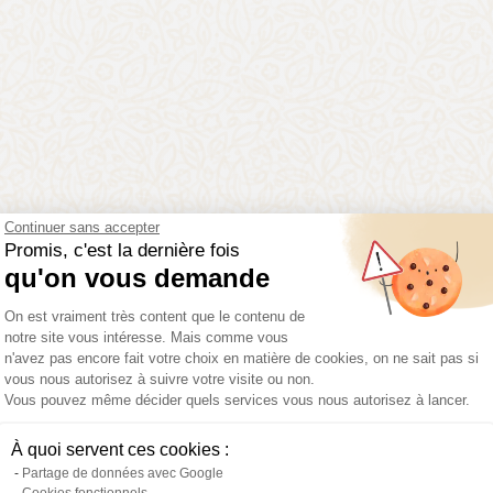
uoi
rejoindre Daniel M
Continuer sans accepter
Promis, c'est la dernière fois
qu'on vous demande
Plateforme de Gestion du Consentemen
On est vraiment très content que le contenu de
notre site vous intéresse. Mais comme vous
98% de
Réseau d'or
n'avez pas encore fait votre choix en matière de cookies, on ne sait pas si
réussite
2024
vous nous autorisez à suivre votre visite ou non.
Vous pouvez même décider quels services vous nous autorisez à lancer.
Axeptio consent
À quoi servent ces cookies :
Partage de données avec Google
Cookies fonctionnels