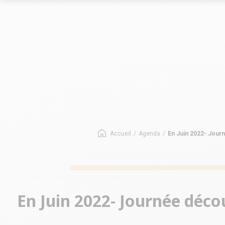
Le marché des allées
Le marché
Les chiffres-clés du réseau
Les chiffres-
Nos opportunités
Implantation
Nos Implantations
Avez-vous le bon profil ?
Accueil
/
Agenda
/
En Juin 2022- Jour
En Juin 2022- Journée déco