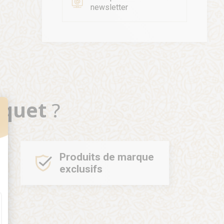
newsletter
oquet
?
t : Personnalisez vos Options
Produits de marque
exclusifs