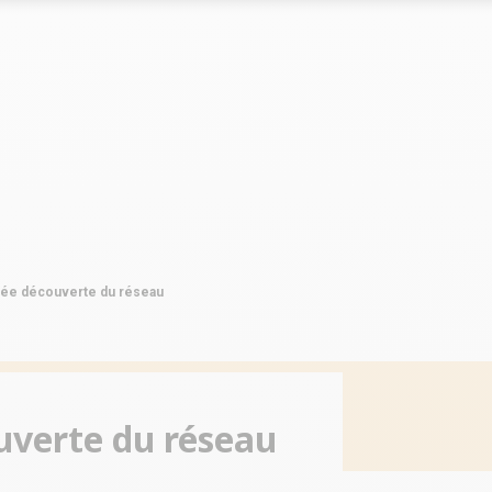
Le marché
Le marché
clés du réseau
Les chiffres clés du réseau
Les chiffres clés du réseau
s du réseau
Implantations du réseau
Implantations du réseau
née découverte du réseau
uverte du réseau