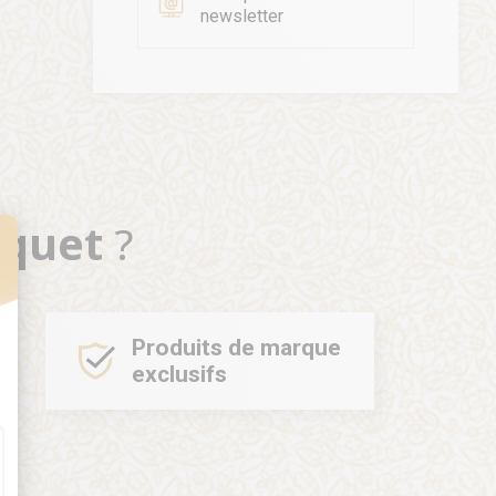
newsletter
oquet
?
t : Personnalisez vos Options
Produits de marque
exclusifs