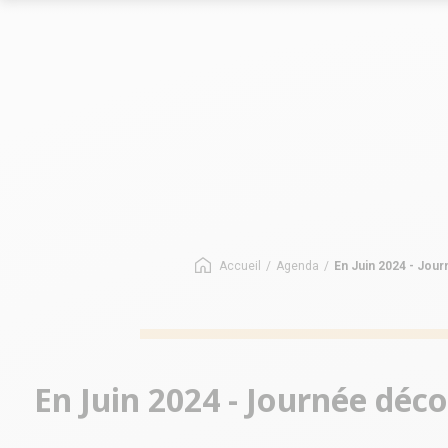
Le marché des allées
Le marché
Les chiffres-clés du réseau
Les chiffres-
Nos opportunités
Implantation
Nos Implantations
Avez-vous le bon profil ?
Accueil
/
Agenda
/
En Juin 2024 - Jou
En Juin 2024 - Journée déc