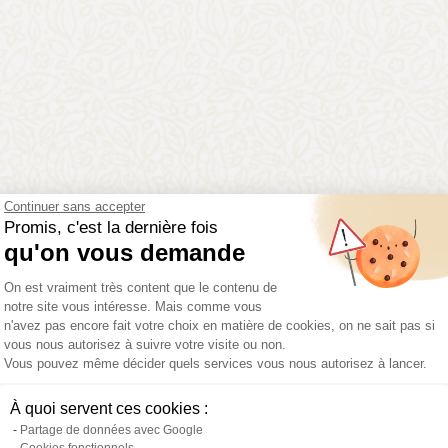
uoi
rejoindre Daniel M
Continuer sans accepter
Promis, c'est la dernière fois
qu'on vous demande
Plateforme de Gestion du Consentemen
On est vraiment très content que le contenu de
notre site vous intéresse. Mais comme vous
98% de
Réseau d'or
n'avez pas encore fait votre choix en matière de cookies, on ne sait pas si
réussite
2024
vous nous autorisez à suivre votre visite ou non.
Vous pouvez même décider quels services vous nous autorisez à lancer.
Axeptio consent
À quoi servent ces cookies :
Partage de données avec Google
Cookies fonctionnels