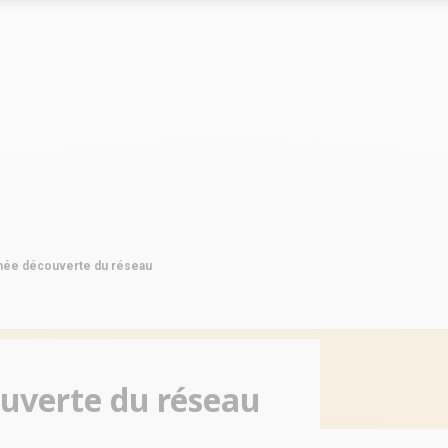
Le marché
Le marché
clés du réseau
Les chiffres clés du réseau
Les chiffres clés du réseau
s du réseau
Implantations du réseau
Implantations du réseau
rnée découverte du réseau
ouverte du réseau