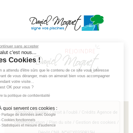
Continuer sans accepter
Salut c'est nous...
les Cookies !
On a attendu d'être sûrs que le contenu de ce site vous intéresse
avant de vous déranger, mais on aimerait bien vous accompagner
pendant votre visite...
C'est OK pour vous ?
Lire la politique de confidentialité
À quoi servent ces cookies :
Mentions légales
/
Droit à l'oubli
/
Crédits
Agence de
Partage de données avec Google
Cookies fonctionnels
communication
/
Plan du site
/
Gestion des cookies
/
Statistiques et mesure d'audience
Dépôt CNIL N°VCY0350815H