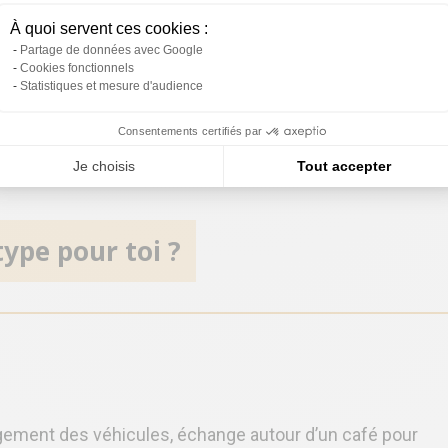
À quoi servent ces cookies :
en plein lancement. Nous avons été accompagnés par 
Partage de données avec Google
tivité, nous avons dû faire face à des ajustements, 
Cookies fonctionnels
Statistiques et mesure d'audience
r rapidement pour nous accompagner avec des amélio
ncement des fournisseurs et développement des supp
Consentements certifiés par
réseau s’adapte constamment aux besoins des franchis
Je choisis
Tout accepter
ype pour toi ?
rgement des véhicules, échange autour d’un café pour