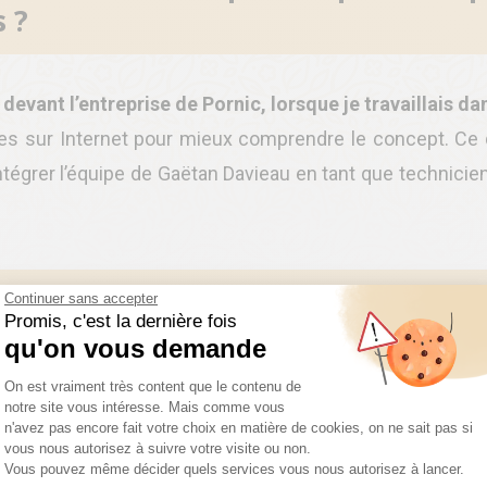
s ?
devant l’entreprise de Pornic, lorsque je travaillais d
ches sur Internet pour mieux comprendre le concept. Ce q
ntégrer l’équipe de Gaëtan Davieau en tant que technicien
es étapes de ton lancement et comm
Continuer sans accepter
Promis, c'est la dernière fois
qu'on vous demande
Plateforme de Gestion du Consentemen
On est vraiment très content que le contenu de
notre site vous intéresse. Mais comme vous
gérant de l’activité clôtures. J’ai accepté et suis p
n'avez pas encore fait votre choix en matière de cookies, on ne sait pas si
vous nous autorisez à suivre votre visite ou non.
avec huit autres gérants.
Vous pouvez même décider quels services vous nous autorisez à lancer.
Axeptio consent