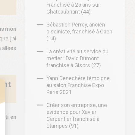
Franchisé à 25 ans sur
Chateaubriant (44)
Sébastien Perrey, ancien
ans mon
pisciniste, franchisé à Caen
ue j’ai
(14)
 allées
La créativité au service du
métier : David Dumont
franchisé à Gisors (27)
Yann Denechère témoigne
ent
au salon Franchise Expo
Paris 2021
t : Personnalisez vos Options
Créer son entreprise, une
évidence pour Xavier
arti en
Carpentier franchisé à
Étampes (91)