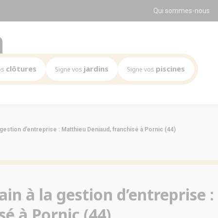
Qui sommes-nous
clôtures
jardins
piscines
os
Signe vos
Signe vos
Mission
Mission
Le marché
Le marché
a gestion d’entreprise : Matthieu Deniaud, franchisé à Pornic (44)
clés du réseau
Les chiffres clés du réseau
Les chiffres clés du réseau
s du réseau
Implantations du réseau
Implantations du réseau
ain à la gestion d’entreprise
sé à Pornic (44)