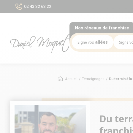
02 43 32 63 22
Nos réseaux
de franchise
allées
Signe vos
Signe v
Notre mission
Mission
Le marché des allées
Le marché
Accueil
/
Témoignages
/
Du terrain à l
Les chiffres-clés du réseau
Les chiffres-
Nos opportunités
Implantation
Nos Implantations
Du terr
Avez-vous le bon profil ?
franchi