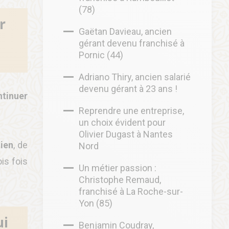
(78)
r
Gaëtan Davieau, ancien
gérant devenu franchisé à
Pornic (44)
Adriano Thiry, ancien salarié
devenu gérant à 23 ans !
ntinuer
Reprendre une entreprise,
un choix évident pour
Olivier Dugast à Nantes
tien
, de
Nord
is fois
Un métier passion :
Christophe Remaud,
franchisé à La Roche-sur-
Yon (85)
ui
Benjamin Coudray,