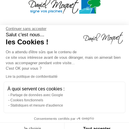
Continuer sans accepter
Salut c'est nous...
les Cookies !
On a attendu d'être sûrs que le contenu de
ce site vous intéresse avant de vous déranger, mais on aimerait bien
vous accompagner pendant votre visite...
C'est OK pour vous ?
Lire la politique de confidentialité
À quoi servent ces cookies :
Mentions légales
/
Droit à l'oubli
/
Crédits
Agence de
Partage de données avec Google
Cookies fonctionnels
communication
/
Plan du site
/
Gestion des cookies
/
Statistiques et mesure d'audience
Dépôt CNIL N°VCY0350815H
Consentements certifiés par
Je choisis
Tout accepter