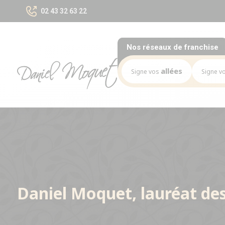
02 43 32 63 22
Nos réseaux
de franchise
allées
Signe vos
Signe v
Notre mission
Mission
Le marché des allées
Le marché
Les chiffres-clés du réseau
Les chiffres-
Nos opportunités
Implantation
Nos Implantations
Daniel Moquet, lauréat des
Avez-vous le bon profil ?