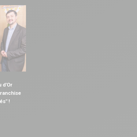
u d'Or
Franchise
és" !