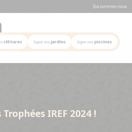
Qui sommes-nous
clôtures
jardins
piscines
os
Signe vos
Signe vos
Mission
Mission
Le marché
Le marché
clés du réseau
Les chiffres clés du réseau
Les chiffres clés du réseau
s du réseau
Implantations du réseau
Implantations du réseau
 Trophées IREF 2024 !