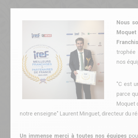
Nous so
Moquet 
Franchi
trophée 
nos équi
"C est u
parce que
Moquet q
notre enseigne" Laurent Minguet, directeur du r
Un immense merci à toutes nos équipes
pour