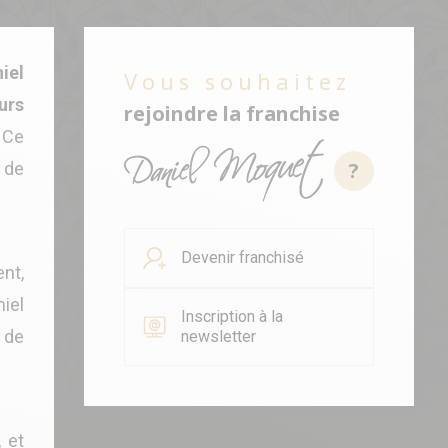
iel
Vous souhaitez
urs
rejoindre la franchise
 Ce
?
 de
Devenir franchisé
nt,
niel
Inscription à la
t de
newsletter
, et