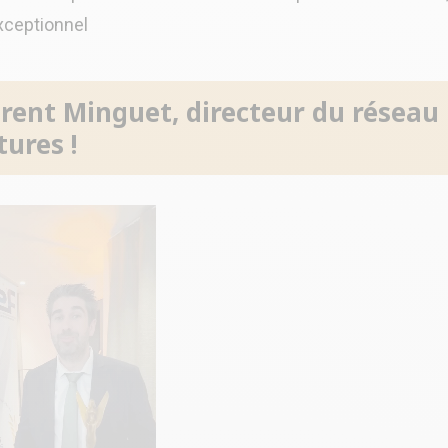
xceptionnel
urent Minguet, directeur du réseau
ures !