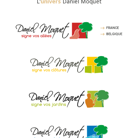
L'
univers
Daniel Moquet
FRANCE
BELGIQUE