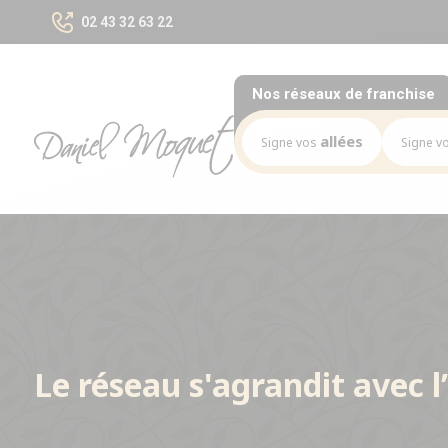
02 43 32 63 22
Nos réseaux
de franchise
allées
Signe vos
Signe v
Notre mission
Mission
Le marché des allées
Le marché
Les chiffres-clés du réseau
Les chiffres-
Nos opportunités
Implantation
Nos Implantations
Le réseau s'agrandit avec l
Avez-vous le bon profil ?