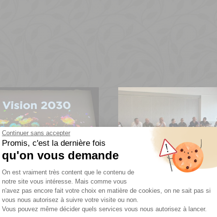
Continuer sans accepter
Promis, c'est la dernière fois
qu'on vous demande
Plateforme de Gestion du Consentemen
On est vraiment très content que le contenu de
notre site vous intéresse. Mais comme vous
n'avez pas encore fait votre choix en matière de cookies, on ne sait pas si
vous nous autorisez à suivre votre visite ou non.
Vous pouvez même décider quels services vous nous autorisez à lancer.
 la 19ème convention
Chez Daniel Moquet, octo
Axeptio consent