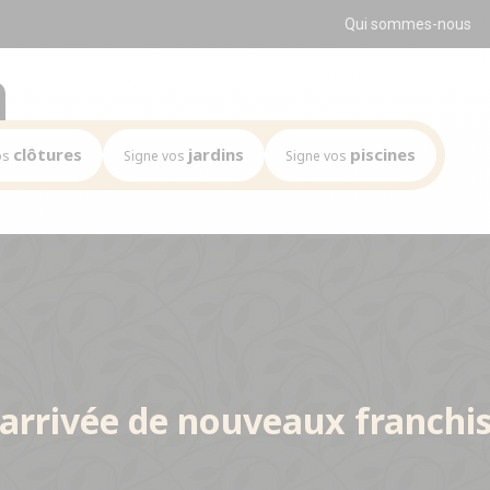
Qui sommes-nous
clôtures
jardins
piscines
os
Signe vos
Signe vos
Mission
Mission
Le marché
Le marché
clés du réseau
Les chiffres clés du réseau
Les chiffres clés du réseau
s du réseau
Implantations du réseau
Implantations du réseau
’arrivée de nouveaux franchis