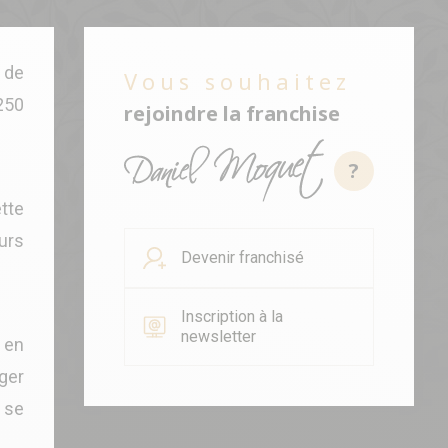
 de
Vous souhaitez
 250
rejoindre la franchise
?
tte
eurs
Devenir franchisé
Inscription à la
newsletter
 en
ager
 se