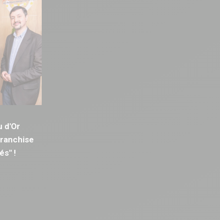
u d'Or
Franchise
és" !