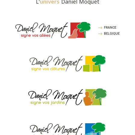
L'
univers
Daniel Moquet
FRANCE
BELGIQUE