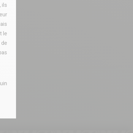
 ils
teur
ais
t le
p de
pas
juin