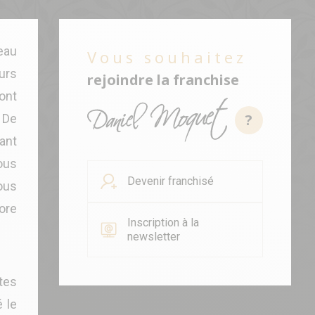
eau
Vous souhaitez
urs
rejoindre la franchise
sont
?
 De
ant
ous
Devenir franchisé
ous
core
Inscription à la
newsletter
ntes
 le