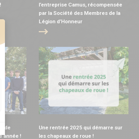
!
l’entreprise Camus, récompensée
par la Société des Membres de la
Légion d’Honneur
t : Personnalisez vos Options
t de
Une rentrée 2025 qui démarre sur
e année !
les chapeaux de roue !