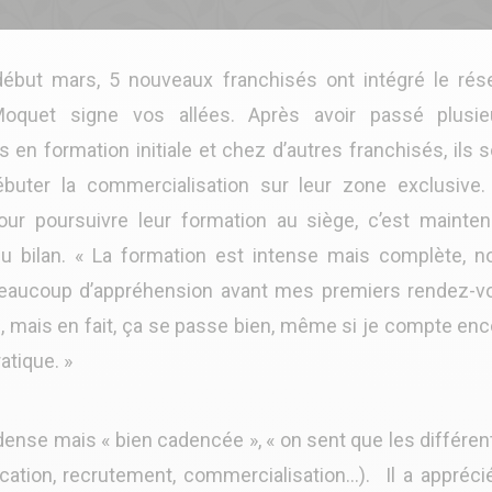
ébut mars, 5 nouveaux franchisés ont intégré le rés
Moquet signe vos allées. Après avoir passé plusie
 en formation initiale et chez d’autres franchisés, ils 
ébuter la commercialisation sur leur zone exclusive.
our poursuivre leur formation au siège, c’est mainten
du bilan. « La formation est intense mais complète, n
s beaucoup d’appréhension avant mes premiers rendez-v
e, mais en fait, ça se passe bien, même si je compte en
ratique. »
 dense mais « bien cadencée », « on sent que les différe
tion, recrutement, commercialisation…). Il a apprécié