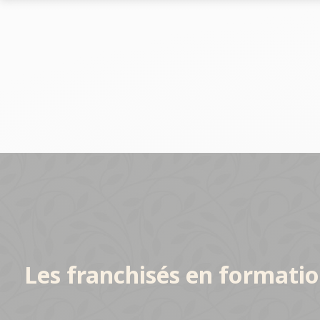
Le marché des allées
Le marché
Les chiffres-clés du réseau
Les chiffres-
Nos opportunités
Implantation
Nos Implantations
Avez-vous le bon profil ?
Les franchisés en formation