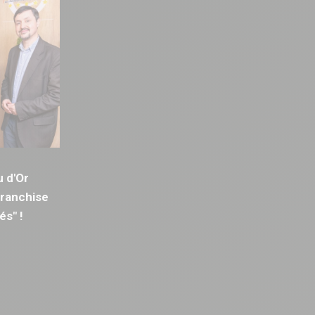
u d'Or
Franchise
és" !