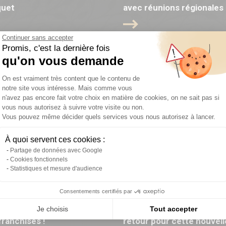
quet
avec réunions régionales 
Continuer sans accepter
Promis, c'est la dernière fois
qu'on vous demande
Plateforme de Gestion du Consentemen
On est vraiment très content que le contenu de
notre site vous intéresse. Mais comme vous
n'avez pas encore fait votre choix en matière de cookies, on ne sait pas si
vous nous autorisez à suivre votre visite ou non.
Vous pouvez même décider quels services vous nous autorisez à lancer.
Axeptio consent
À quoi servent ces cookies :
Partage de données avec Google
Cookies fonctionnels
Statistiques et mesure d'audience
Consentements certifiés par
ure de la rentrée pour nos
Le Bachelor DM School es
Je choisis
Tout accepter
ranchisés !
retour pour cette nouvell