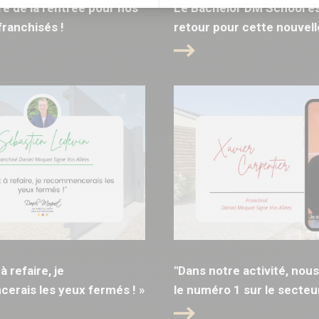
ure de la rentrée pour nos
Le Bachelor DM School es
ranchisés !
retour pour cette nouvell
 à refaire, je
"Dans notre activité, no
rais les yeux fermés ! »
le numéro 1 sur le secteur