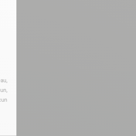
eau,
cun,
cun