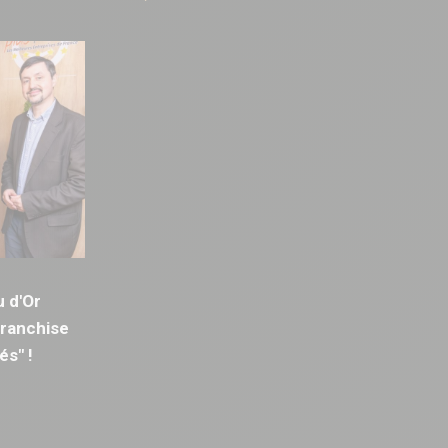
u d'Or
Franchise
és" !