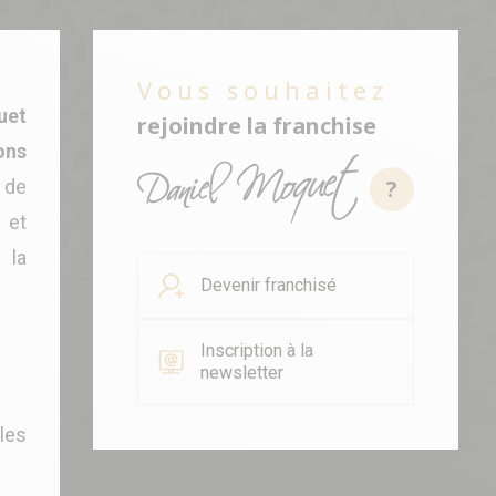
Vous souhaitez
uet
rejoindre la franchise
ons
?
 de
 et
 la
Devenir franchisé
Inscription à la
newsletter
les