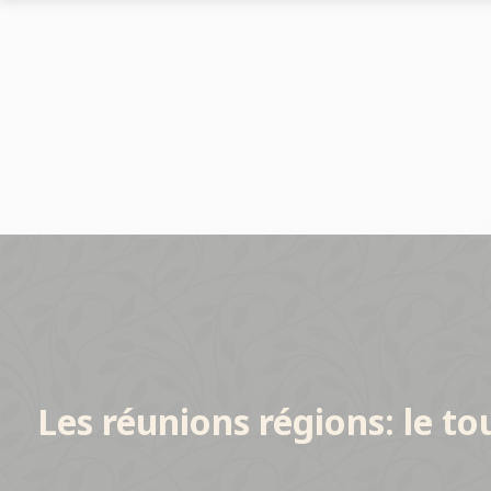
Le marché des allées
Le marché
Les chiffres-clés du réseau
Les chiffres-
Nos opportunités
Implantation
Nos Implantations
Avez-vous le bon profil ?
Les réunions régions: le to