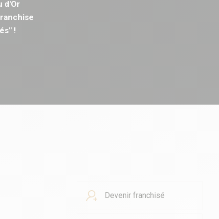
u d'Or
Franchise
és" !
Devenir franchisé