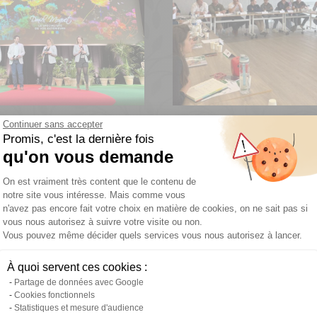
Continuer sans accepter
 la 19ème convention
Chez Daniel Moquet, octo
Promis, c'est la dernière fois
qu'on vous demande
quet
avec réunions régionales 
Plateforme de Gestion du Consentemen
On est vraiment très content que le contenu de
notre site vous intéresse. Mais comme vous
n'avez pas encore fait votre choix en matière de cookies, on ne sait pas si
vous nous autorisez à suivre votre visite ou non.
Vous pouvez même décider quels services vous nous autorisez à lancer.
Axeptio consent
À quoi servent ces cookies :
Partage de données avec Google
Cookies fonctionnels
Statistiques et mesure d'audience