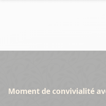
Le marché des allées
Le marché
Les chiffres-clés du réseau
Les chiffres-
Nos opportunités
Implantation
Nos Implantations
Avez-vous le bon profil ?
Moment de convivialité av