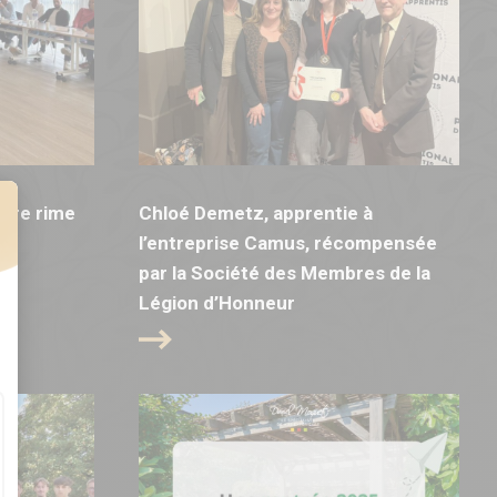
bre rime
Chloé Demetz, apprentie à
!
l’entreprise Camus, récompensée
par la Société des Membres de la
t : Personnalisez vos Options
Légion d’Honneur