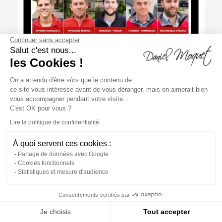
Continuer sans accepter
Salut c'est nous...
les Cookies !
Le site de recrutement Daniel
Moquet a fait peau neuve !
On a attendu d'être sûrs que le contenu de
ce site vous intéresse avant de vous déranger, mais on aimerait bien
vous accompagner pendant votre visite...
Avec plus de 1000 personnes à travailler pour l'enseigne
C'est OK pour vous ?
Daniel Moquet Signe Vos Allées et les besoins en
développement, nos franchisés sont constamment en
Lire la politique de confidentialité
recherche de nouveaux salariés. L'apprentissage fait...
À quoi servent ces cookies :
Partage de données avec Google
Cookies fonctionnels
Statistiques et mesure d'audience
Consentements certifiés par
Je choisis
Tout accepter